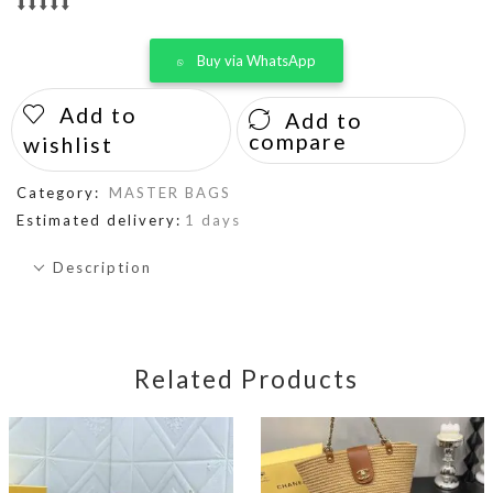
⬇️⬇️⬇️⬇️⬇️
Buy via WhatsApp
Add to
Add to
compare
wishlist
Category:
MASTER BAGS
Estimated delivery:
1 days
Description
Related Products