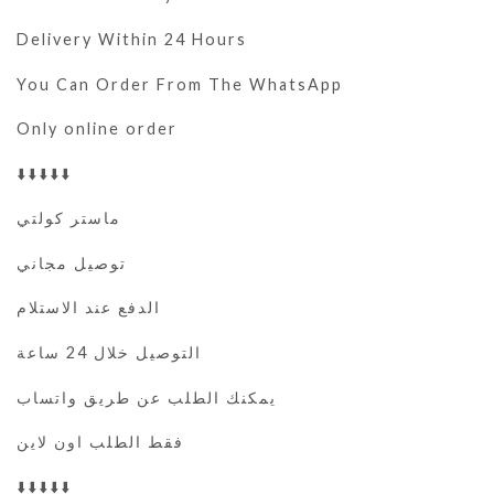
Delivery Within 24 Hours
You Can Order From The WhatsApp
Only online order
⬇️⬇️⬇️⬇️⬇️
ماستر كولتي
توصيل مجاني
الدفع عند الاستلام
التوصيل خلال 24 ساعة
يمكنك الطلب عن طريق واتساب
فقط الطلب اون لاين
⬇️⬇️⬇️⬇️⬇️