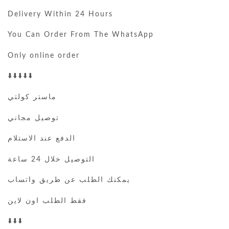
Delivery Within 24 Hours
You Can Order From The WhatsApp
Only online order
⬇️⬇️⬇️⬇️⬇️
ماستر كولتي
توصيل مجاني
الدفع عند الاستلام
التوصيل خلال 24 ساعة
يمكنك الطلب عن طريق واتساب
فقط الطلب اون لاين
⬇️⬇️⬇️