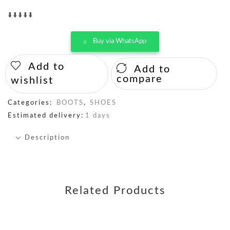
⬇️⬇️⬇️⬇️⬇️
Buy via WhatsApp
Add to
Add to
compare
wishlist
Categories:
BOOTS
,
SHOES
Estimated delivery:
1 days
Description
Related Products