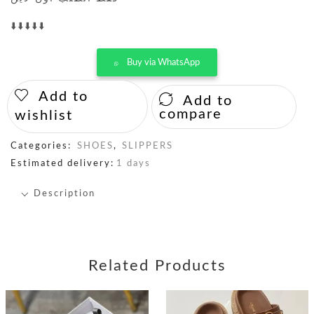
⬇️⬇️⬇️⬇️⬇️
Buy via WhatsApp
Add to
Add to
compare
wishlist
Categories:
SHOES
,
SLIPPERS
Estimated delivery:
1 days
Description
Related Products