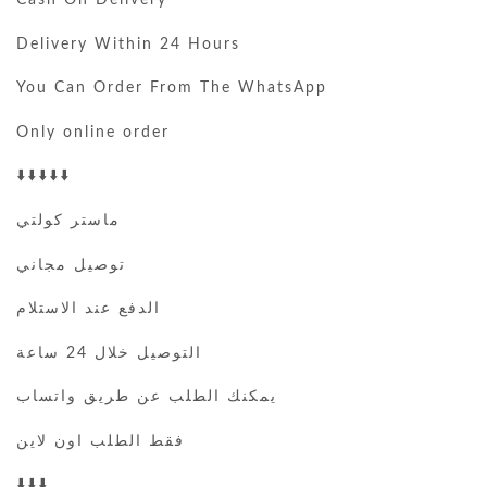
Delivery Within 24 Hours
You Can Order From The WhatsApp
Only online order
⬇️⬇️⬇️⬇️⬇️
ماستر كولتي
توصيل مجاني
الدفع عند الاستلام
التوصيل خلال 24 ساعة
يمكنك الطلب عن طريق واتساب
فقط الطلب اون لاين
⬇️⬇️⬇️