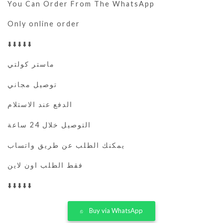
You Can Order From The WhatsApp
Only online order
⬇️⬇️⬇️⬇️⬇️
ماستر كولتي
توصيل مجاني
الدفع عند الاستلام
التوصيل خلال 24 ساعة
يمكنك الطلب عن طريق واتساب
فقط الطلب اون لاين
⬇️⬇️⬇️⬇️⬇️
Buy via WhatsApp