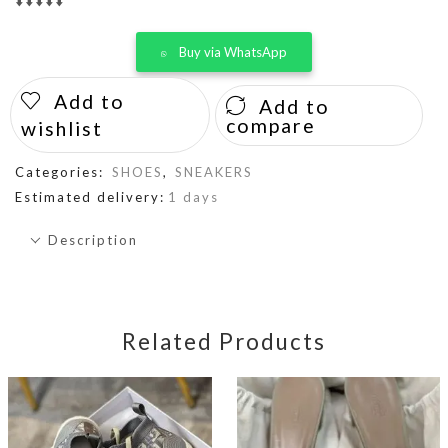
⬇️⬇️⬇️⬇️⬇️
Buy via WhatsApp
Add to
Add to
compare
wishlist
Categories:
SHOES
,
SNEAKERS
Estimated delivery:
1 days
Description
Related Products