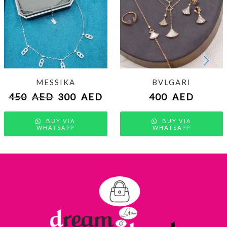
MESSIKA
BVLGARI
450
AED
300
AED
400
AED
BUY VIA
BUY VIA
WHATSAPP
WHATSAPP