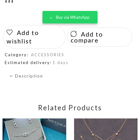
⬇️⬇️⬇️
Buy via WhatsApp
Add to
Add to
compare
wishlist
Category:
ACCESSORIES
Estimated delivery:
1 days
Description
Related Products