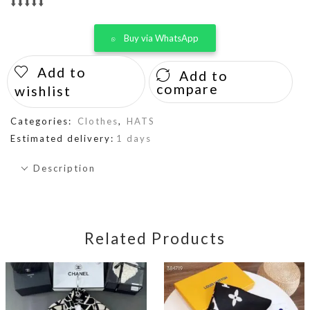
⬇️⬇️⬇️⬇️⬇️
Buy via WhatsApp
Add to
Add to
compare
wishlist
Categories:
Clothes
,
HATS
Estimated delivery:
1 days
Description
Related Products