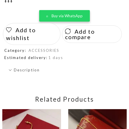
⬇️⬇️⬇️
Buy via WhatsApp
Add to
Add to
compare
wishlist
Category:
ACCESSORIES
Estimated delivery:
1 days
Description
Related Products