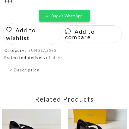
⬇️⬇️⬇️
Buy via WhatsApp
Add to
Add to
compare
wishlist
Category:
SUNGLASSES
Estimated delivery:
1 days
Description
Related Products