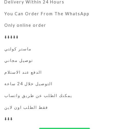
Delivery Within 24 Hours
You Can Order From The WhatsApp
Only online order
⬇️⬇️⬇️⬇️⬇️
ماستر كولتي
توصيل مجاني
الدفع عند الاستلام
التوصيل خلال 24 ساعة
يمكنك الطلب عن طريق واتساب
فقط الطلب اون لاين
⬇️⬇️⬇️