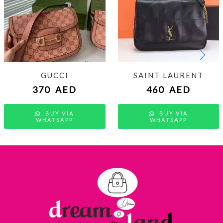
GUCCI
SAINT LAURENT
370
AED
460
AED
BUY VIA
BUY VIA
WHATSAPP
WHATSAPP