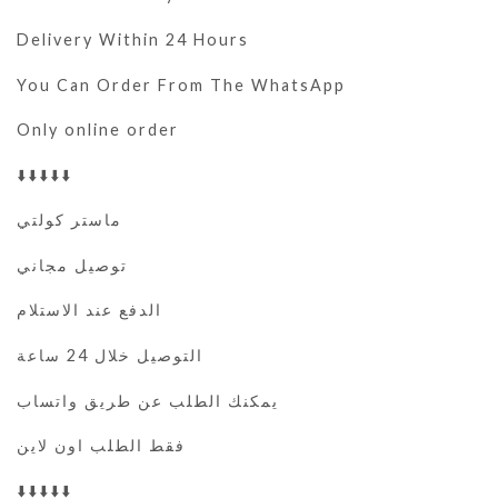
Delivery Within 24 Hours
You Can Order From The WhatsApp
Only online order
⬇️⬇️⬇️⬇️⬇️
ماستر كولتي
توصيل مجاني
الدفع عند الاستلام
التوصيل خلال 24 ساعة
يمكنك الطلب عن طريق واتساب
فقط الطلب اون لاين
⬇️⬇️⬇️⬇️⬇️