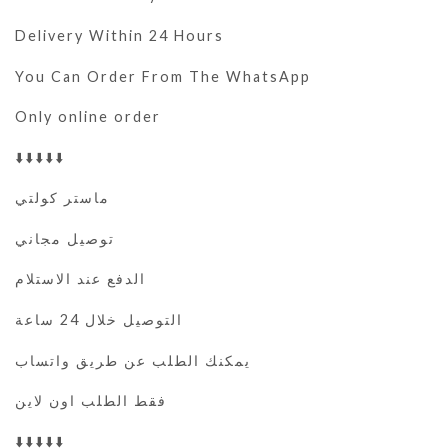
Delivery Within 24 Hours
You Can Order From The WhatsApp
Only online order
⬇️⬇️⬇️⬇️⬇️
ماستر كولتي
توصيل مجاني
الدفع عند الاستلام
التوصيل خلال 24 ساعة
يمكنك الطلب عن طريق واتساب
فقط الطلب اون لاين
⬇️⬇️⬇️⬇️⬇️