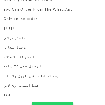
You Can Order From The WhatsApp
Only online order
⬇️⬇️⬇️⬇️⬇️
ماستر كولتي
توصيل مجاني
الدفع عند الاستلام
التوصيل خلال 24 ساعة
يمكنك الطلب عن طريق واتساب
فقط الطلب اون لاين
⬇️⬇️⬇️