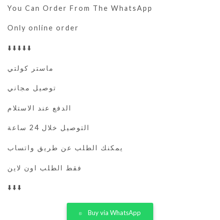
You Can Order From The WhatsApp
Only online order
⬇️⬇️⬇️⬇️⬇️
ماستر كولتي
توصيل مجاني
الدفع عند الاستلام
التوصيل خلال 24 ساعة
يمكنك الطلب عن طريق واتساب
فقط الطلب اون لاين
⬇️⬇️⬇️
Buy via WhatsApp