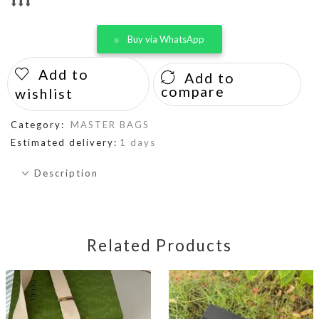
⬇️⬇️⬇️
Buy via WhatsApp
Add to
Add to
compare
wishlist
Category:
MASTER BAGS
Estimated delivery:
1 days
Description
Related Products