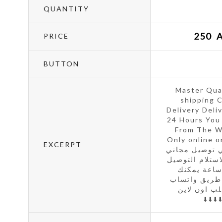
QUANTITY
250
PRICE
BUTTON
Master Qual
shipping 
Delivery Deli
24 Hours You
From The 
Only online ord
EXCERPT
 توصيل مجاني
استلام التوصيل
ال 24 ساعة يمكنك
طريق واتساب
ب اون لاين
⬇️⬇️⬇️⬇