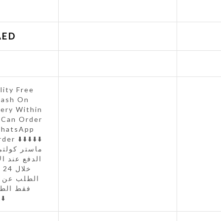
AED
ity Free
Cash On
very Within
 Can Order
WhatsApp
er ⬇️⬇️⬇️⬇️⬇️
ماستر كولتي
الدفع عند ال
خل
الطلب عن 
فقط الطل
️⬇️