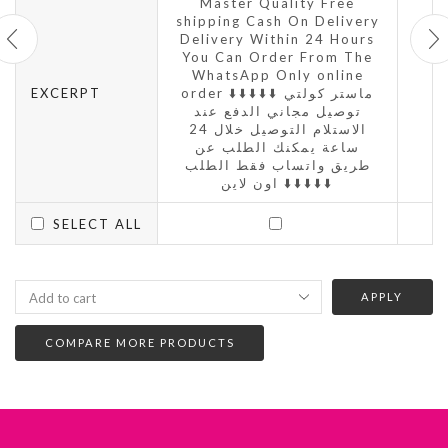
Master Quality Free
shipping Cash On Delivery
Delivery Within 24 Hours
You Can Order From The
WhatsApp Only online
EXCERPT
order ⬇️⬇️⬇️⬇️⬇️ ماستر كولتي
توصيل مجاني الدفع عند
الاستلام التوصيل خلال 24
ساعة يمكنك الطلب عن
طريق واتساب فقط الطلب
اون لاين ⬇️⬇️⬇️⬇️⬇️
SELECT ALL
APPLY
COMPARE MORE PRODUCTS